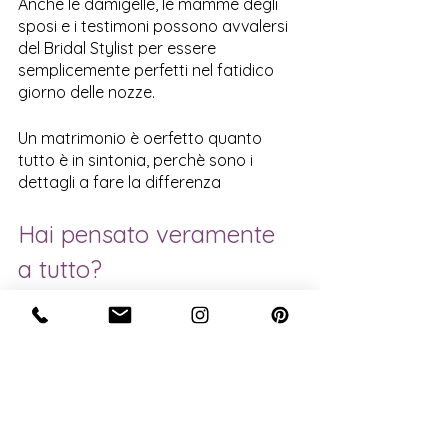
Anche le damigelle, le mamme degli 
sposi e i testimoni possono avvalersi 
del Bridal Stylist per essere 
semplicemente perfetti nel fatidico 
giorno delle nozze.
Un matrimonio è oerfetto quanto 
tutto è in sintonia, perchè sono i 
dettagli a fare la differenza
Hai pensato veramente 
a tutto? 
Come si porta il bouquet?
In che modo si gestiscono velo e 
guanti?
Come posso sedermi senza 
sembrare goffa e impacciata? 