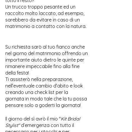
tutto il resto? 
Un trucco troppo pesante ed un 
raccolto molto laccato, ad esempio, 
sarebbero da evitare in caso di un 
matrimonio a contatto con la natura.
Su richiesta sarò al tuo fianco anche 
nel giorno del matrimonio offrendo un 
importante aiuto dietro le quinte per 
rimanere impeccabile fino alla fine 
della festa!
Ti assisterò nella preparazione, 
nell’eventuale cambio d’abito e look 
creando una check list per la 
giornata in modo tale che la tu possa 
pensare solo a goderti la giornata!
Il giorno del sì avrò il mio "
Kit Bridal 
Stylist"
 d’emergenza con tutto il 
necessario per i ritocchi e per 